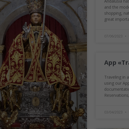
Andalusia has
and the mode
shopping, nat
great importa
07/06/2023
App «Tr
Traveling in
using our App.
documentatio
Reservations
03/04/2023