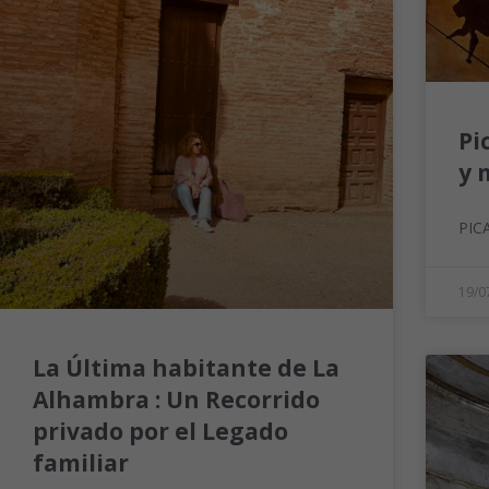
Pi
y 
PIC
19/0
La Última habitante de La
Alhambra : Un Recorrido
privado por el Legado
familiar