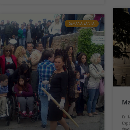
SEMANA SANTA
Ma
En M
Espa
dive