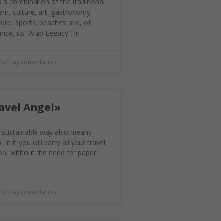
 a combination of the traditional
rn, culture, art, gastronomy,
ure, sports, beaches and, of
nce, its “Arab Legacy”. In
No hay comentarios
avel Angel»
 a sustainable way also means
 In it you will carry all your travel
n, without the need for paper.
,
No hay comentarios