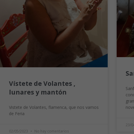
Sa
Vístete de Volantes ,
Sanf
lunares y mantón
cono
gran
Vistete de Volantes, flamenca, que nos vamos
nove
de Feria
23/0
02/05/2023
No hay comentarios