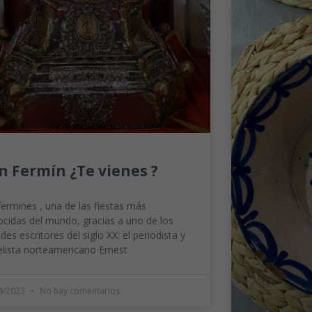
n Fermín ¿Te vienes ?
ermines , una de las fiestas más
cidas del mundo, gracias a uno de los
des escritores del siglo XX: el periodista y
lista norteamericano Ernest
4/2023
No hay comentarios