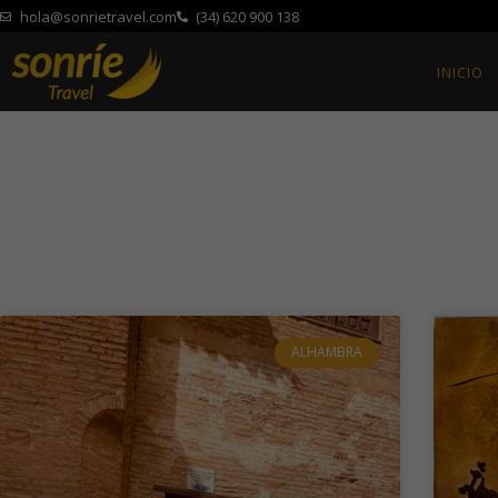
hola@sonrietravel.com
(34) 620 900 138
INICIO
ALHAMBRA