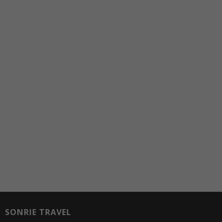
Otros rincones
te
esperan
Encontrar un paraíso, diversión, tranquilidad,
naturaleza, deportes náuticos,...
IR A OTROS RINCONES
SONRIE TRAVEL