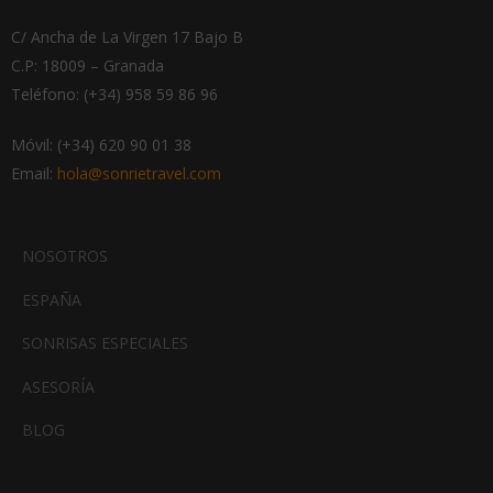
C/ Ancha de La Virgen 17 Bajo B
C.P: 18009 – Granada
Necesarias
Teléfono: (+34) 958 59 86 96
Estas
cookies no
Móvil: (+34) 620 90 01 38
son
opcionales.
Email:
hola@sonrietravel.com
Son
necesarias
para que
funcione la
NOSOTROS
web.
ESPAÑA
SONRISAS ESPECIALES
Estadísticas
Para que
ASESORÍA
podamos
mejorar la
BLOG
funcionalidad
y estructura
de la web,
en base a