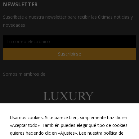
NEWSLETTER
cómo se usa
la web.
Suscríbete a nuestra newsletter para recibir las últimas noticias y
novedades
Experiencia
Para que
nuestra web
funcione lo
Suscribirse
mejor posible
durante tu
visita. Si
Somos miembros de
rechaza estas
cookies,
algunas
funcionalidades
desaparecerán
de la web.
Usamos cookies. Si te parece bien, simplemente haz clic en
Marketing
«Aceptar todo». También puedes elegir qué tipo de cookies
Al compartir tus
quieres haciendo clic en «Ajustes».
Lee nuestra política de
intereses y