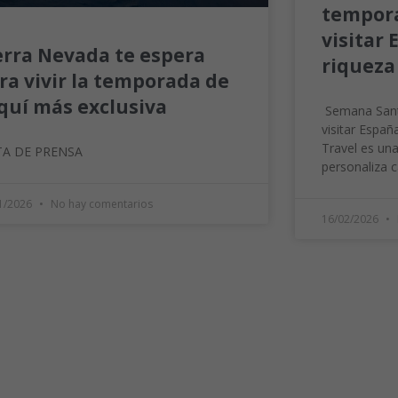
tempora
visitar
erra Nevada te espera
riquez
ra vivir la temporada de
quí más exclusiva
Semana Sant
visitar Españ
Travel es un
A DE PRENSA
personaliza 
1/2026
No hay comentarios
16/02/2026
Necesarias
Estas
cookies no
son
opcionales.
Son
necesarias
para que
funcione la