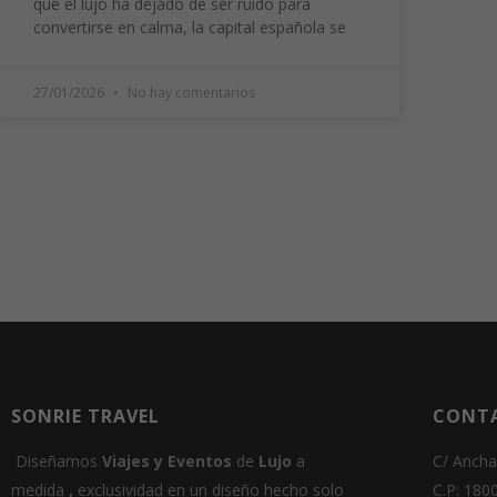
que el lujo ha dejado de ser ruido para
convertirse en calma, la capital española se
27/01/2026
No hay comentarios
SONRIE TRAVEL
CONT
Diseñamos
Viajes
y
E
ventos
de
Lujo
a
C/ Ancha
medida
,
exclusividad en un
diseño hecho solo
C.P: 180