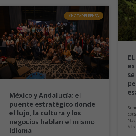
#NOTADEPRENSA
EL
es
se
pe
es
México y Andalucía: el
puente estratégico donde
Sonr
el lujo, la cultura y los
esta
negocios hablan el mismo
Nav
A lo
idioma