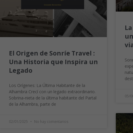
La
un
vi
El Origen de Sonríe Travel :
Sonr
Una Historia que Inspira un
expe
Legado
natu
dest
Los Orígenes: La Última Habitante de la
Alhambra Crecí con un legado extraordinario.
05/0
Sobrina-nieta de la última habitante del Partal
de la Alhambra, parte de
02/01/2025
No hay comentarios