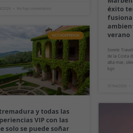
Marbell
éxito te
4/2026
No hay comentarios
fusiona
ambient
verano
NOTADEPRENSA
Sonríe Travel
de la Costa d
alta mar, sil
lujo
07/04/2026
tremadura y todas las
periencias VIP con las
e solo se puede soñar