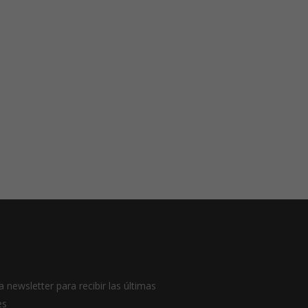
a newsletter para recibir las últimas
es