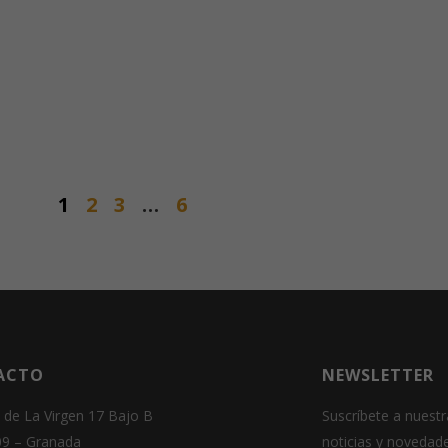
web.
Estadísticas
Para que
podamos
mejorar la
funcionalidad
y estructura
1
2
3
…
6
de la web, en
base a cómo
se usa la
web.
Experiencia
Para que
nuestra web
ACTO
NEWSLETTER
funcione lo
mejor posible
 de La Virgen 17 Bajo B
Suscríbete a nuestr
durante tu
09 – Granada
noticias y novedad