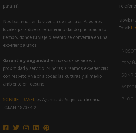
para
Tí.
Teléfono
Móvil: (
Nos basamos en la vivencia de nuestros Asesores
Email:
ho
locales para diseñar el itinerario dando prioridad a tu
tiempo, donde tu viaje o evento se convertirá en una
experiencia única.
NOSO
Garantía
y seguridad
en nuestros servicios y
ESPAÑ
proximidad y servicio 24 horas.
Creamos experiencias
SONRIS
con respeto y valor a todas las culturas y al medio
ambiente en destino.
ASESO
BLOG
SONRIE TRAVEL
es Agencia de Viajes con licencia –
C.I.AN-187394-2