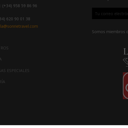
visita. Si
: (+34) 958 59 86 96
rechaza estas
cookies,
algunas
+34) 620 90 01 38
funcionalidades
la@sonrietravel.com
desaparecerán
Somos miembros 
de la web.
TROS
Marketing
A
Al compartir tus
intereses y
AS ESPECIALES
comportamiento
mientras visitas
RÍA
nuestro sitio,
aumentas la
posibilidad de
ver contenido y
ofertas
personalizados.