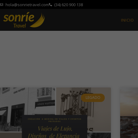
hola@sonrietravel.com
(34) 620 900 138
INICIO
LEGADO