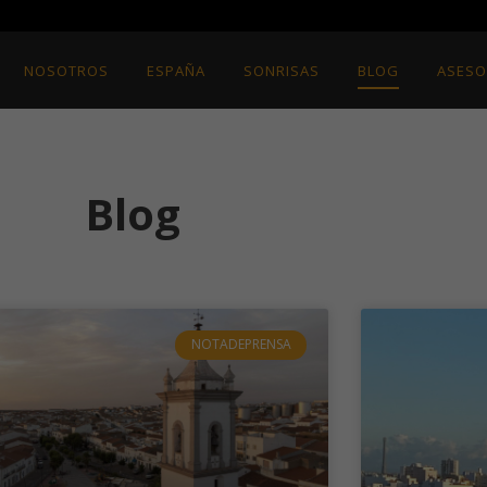
NOSOTROS
ESPAÑA
SONRISAS
BLOG
ASESO
Blog
NOTADEPRENSA