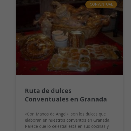
Estadísticas
CONVENTUAL
Para que
podamos
mejorar la
funcionalidad
y estructura
de la web,
en base a
cómo se usa
la web.
Experiencia
Para que
nuestra web
Ruta de dulces
funcione lo
mejor posible
Conventuales en Granada
durante tu
visita. Si
rechaza estas
«Con Manos de Angel» son los dulces que
cookies,
elaboran en nuestros conventos en Granada.
algunas
Parece que lo celestial está en sus cocinas y
funcionalidades