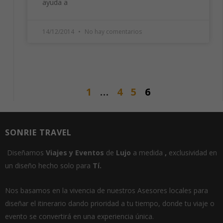
ayuda a
desaparecerán
de la web.
14/12/2014
No hay comentarios
Marketing
Al compartir tus
intereses y
comportamiento
mientras visitas
1
…
4
5
6
nuestro sitio,
aumentas la
posibilidad de
ver contenido y
SONRIE TRAVEL
ofertas
personalizados.
Diseñamos
Viajes
y
E
ventos
de
Lujo
a medida
,
exclusividad en
un
diseño hecho solo para
Tí.
Nos basamos en la vivencia de nuestros Asesores locales para
diseñar el itinerario dando prioridad a tu tiempo, donde tu viaje o
evento se convertirá en una experiencia única.