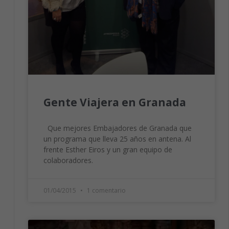
Gente Viajera en Granada
Necesarias
Estas
Que mejores Embajadores de Granada que
cookies no
un programa que lleva 25 años en antena. Al
son
frente Esther Eiros y un gran equipo de
opcionales.
colaboradores.
Son
necesarias
para que
funcione la
01/04/2015
1 comentario
web.