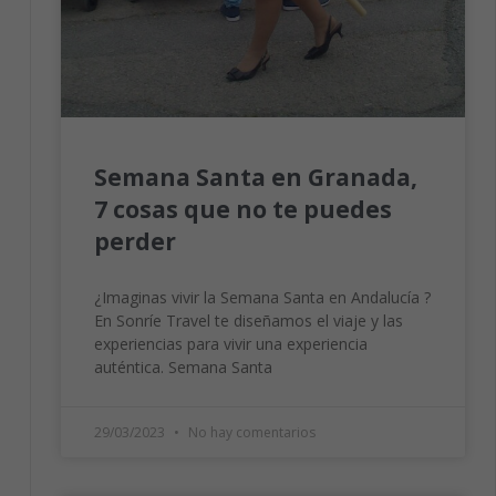
Semana Santa en Granada,
7 cosas que no te puedes
perder
¿Imaginas vivir la Semana Santa en Andalucía ?
En Sonríe Travel te diseñamos el viaje y las
experiencias para vivir una experiencia
auténtica. Semana Santa
Necesarias
Estas
29/03/2023
No hay comentarios
cookies no
son
opcionales.