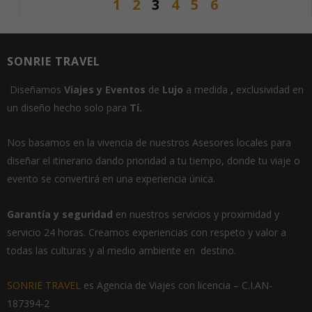
1
2
3
4
5
6
SONRIE TRAVEL
Diseñamos
Viajes
y
E
ventos
de
Lujo
a medida
,
exclusividad en
un
diseño hecho solo para
Tí.
Nos basamos en la vivencia de nuestros Asesores locales para
diseñar el itinerario dando prioridad a tu tiempo, donde tu viaje o
evento se convertirá en una experiencia única.
Garantía
y seguridad
en nuestros servicios y proximidad y
servicio 24 horas.
Creamos experiencias con respeto y valor a
todas las culturas y al medio ambiente en destino.
SONRIE TRAVEL
es Agencia de Viajes con licencia –
C.I.AN-
187394-2