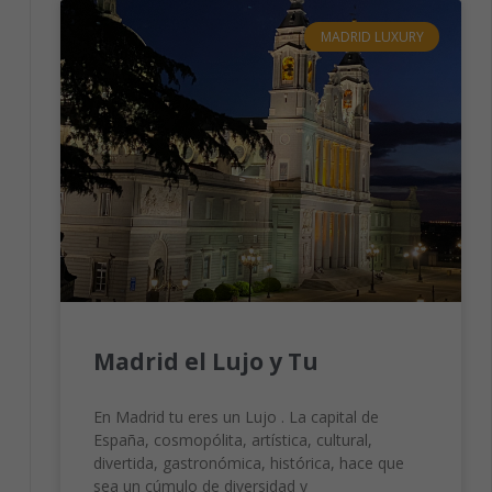
Son
necesarias
MADRID LUXURY
para que
funcione la
web.
Estadísticas
Para que
podamos
mejorar la
funcionalidad
y estructura
de la web,
en base a
cómo se usa
la web.
Madrid el Lujo y Tu
En Madrid tu eres un Lujo . La capital de
Experiencia
España, cosmopólita, artística, cultural,
Para que
divertida, gastronómica, histórica, hace que
nuestra web
funcione lo
sea un cúmulo de diversidad y