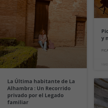
Pi
y 
PIC
19/0
La Última habitante de La
Alhambra : Un Recorrido
privado por el Legado
familiar