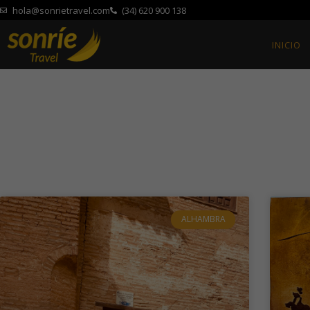
hola@sonrietravel.com
(34) 620 900 138
INICIO
ALHAMBRA