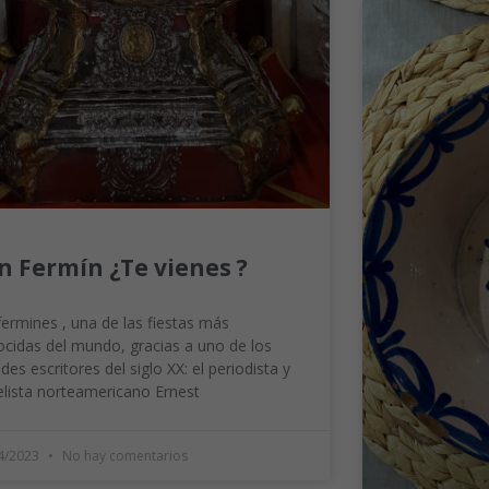
n Fermín ¿Te vienes ?
ermines , una de las fiestas más
cidas del mundo, gracias a uno de los
des escritores del siglo XX: el periodista y
lista norteamericano Ernest
4/2023
No hay comentarios