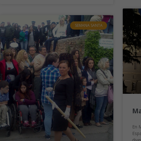
SEMANA SANTA
Ma
En M
Espa
dive