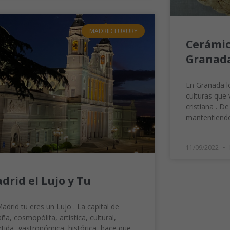
MADRID LUXURY
Cerámic
Granada
En Granada l
culturas que v
cristiana . D
mantentiend
11/09/2022
drid el Lujo y Tu
adrid tu eres un Lujo . La capital de
ña, cosmopólita, artística, cultural,
rtida, gastronómica, histórica, hace que