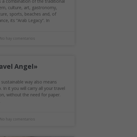
 a combination of the traditional
rn, culture, art, gastronomy,
ure, sports, beaches and, of
nce, its “Arab Legacy”. In
No hay comentarios
avel Angel»
 a sustainable way also means
 In it you will carry all your travel
n, without the need for paper.
,
No hay comentarios