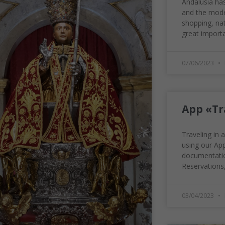
Andalusia has
and the mode
shopping, nat
great importa
07/06/2023
App «Tr
Traveling in
using our App.
documentatio
Reservations
03/04/2023