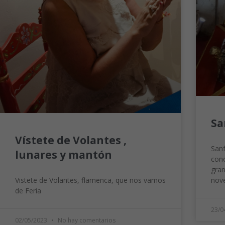
Sa
Vístete de Volantes ,
Sanf
lunares y mantón
cono
gran
Vistete de Volantes, flamenca, que nos vamos
nove
de Feria
23/0
02/05/2023
No hay comentarios