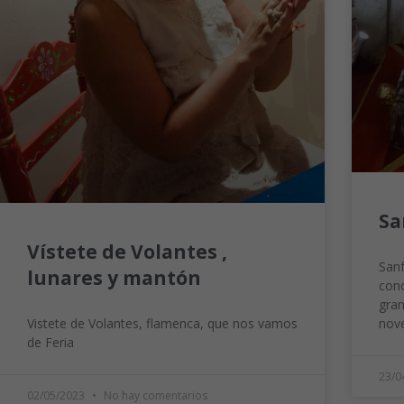
Sa
Vístete de Volantes ,
Sanf
lunares y mantón
cono
gran
Vistete de Volantes, flamenca, que nos vamos
nove
de Feria
23/0
02/05/2023
No hay comentarios