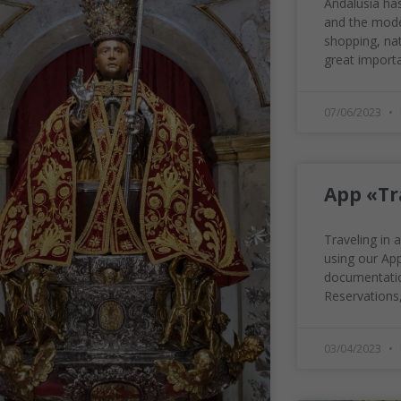
Andalusia has
and the mode
shopping, nat
great importa
07/06/2023
App «Tr
Traveling in
using our App.
documentatio
Reservations
03/04/2023