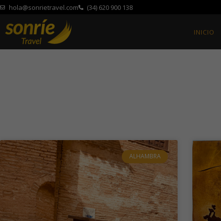
hola@sonrietravel.com
(34) 620 900 138
INICIO
ALHAMBRA