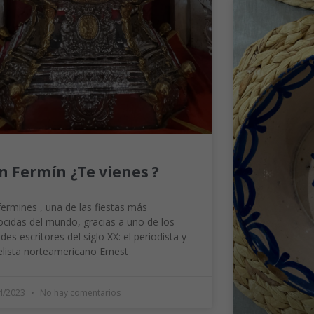
n Fermín ¿Te vienes ?
ermines , una de las fiestas más
cidas del mundo, gracias a uno de los
des escritores del siglo XX: el periodista y
lista norteamericano Ernest
4/2023
No hay comentarios