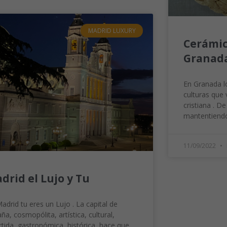
MADRID LUXURY
Cerámic
Granada
En Granada l
culturas que v
cristiana . D
mantentiend
11/09/2022
drid el Lujo y Tu
adrid tu eres un Lujo . La capital de
ña, cosmopólita, artística, cultural,
rtida, gastronómica, histórica, hace que