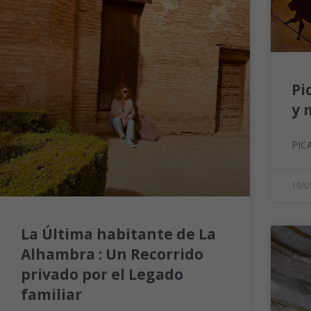
Pi
y 
PIC
19/0
La Última habitante de La
Alhambra : Un Recorrido
privado por el Legado
familiar