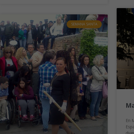
SEMANA SANTA
Ma
En M
Espa
dive