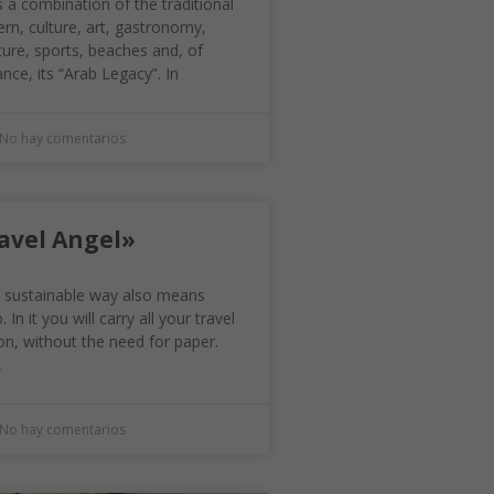
 a combination of the traditional
rn, culture, art, gastronomy,
ure, sports, beaches and, of
nce, its “Arab Legacy”. In
No hay comentarios
avel Angel»
 a sustainable way also means
 In it you will carry all your travel
n, without the need for paper.
,
No hay comentarios