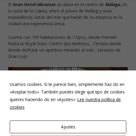
El
Gran Hotel Miramar
se ubica en el centro de
Málaga
, en
la zona de la Caleta, entre el paseo de Reding y unas
maravillosas vistas del mar que harán de su estancia en la
ciudad una experiencia única.
Cuenta con 190 habitaciones de 7 tipos, desde Premier
hasta la Royal Suite. Centro Spa Wellness , Terraza desde
donde disfrutar un aperitivo mirando al mar . Servicios de
Gran Lujo
Usamos cookies. Si te parece bien, simplemente haz clic en
«Aceptar todo». También puedes elegir qué tipo de cookies
quieres haciendo clic en «Ajustes».
Lee nuestra política de
cookies
Ajustes