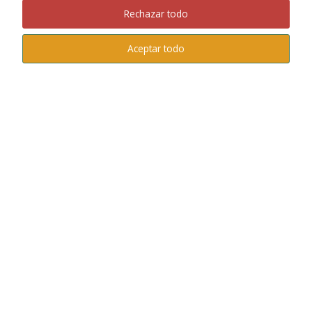
Rechazar todo
Aceptar todo
Gran Hotel Miramar ***** GL Málaga
Andalucía Te Sonríe
También te puede interesar