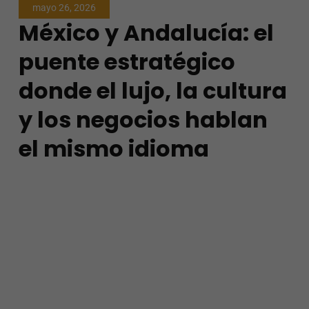
mayo 26, 2026
la web.
México y Andalucía: el
puente estratégico
Experiencia
Para que
donde el lujo, la cultura
nuestra web
funcione lo
mejor posible
y los negocios hablan
durante tu
visita. Si
el mismo idioma
rechaza estas
cookies,
algunas
funcionalidades
desaparecerán
de la web.
Marketing
Al compartir tus
intereses y
comportamiento