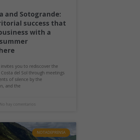
a and Sotogrande:
itorial success that
business with a
e summer
here
 invites you to rediscover the
e Costa del Sol through meetings
nts of silence by the
n, and the
No hay comentarios
NOTADEPRENSA