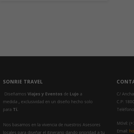
SONRIE TRAVEL
CONT
Diseñamos
Viajes
y
E
ventos
de
Lujo
a
C/ Ancha
medida
,
exclusividad en un
diseño hecho solo
C.P: 180
para
Tí.
Teléfono
Móvil: (
Nos basamos en la vivencia de nuestros Asesores
Email:
ho
locales para diseñar el itinerario dando prioridad a tu