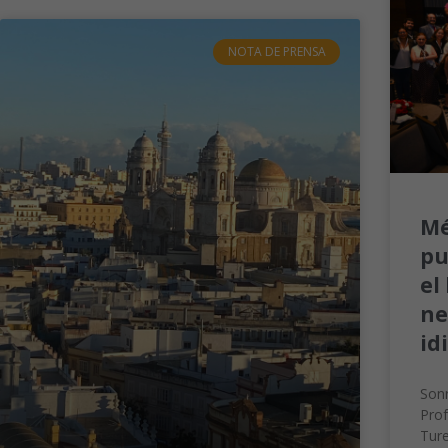
NOTA DE PRENSA
Mé
pu
el
ne
id
Sonr
Prof
Ture