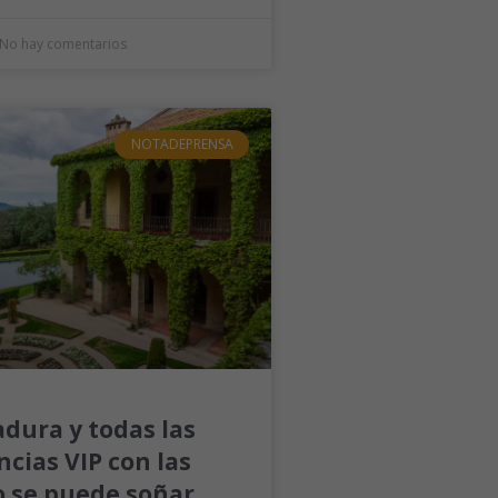
No hay comentarios
NOTADEPRENSA
dura y todas las
cias VIP con las
o se puede soñar