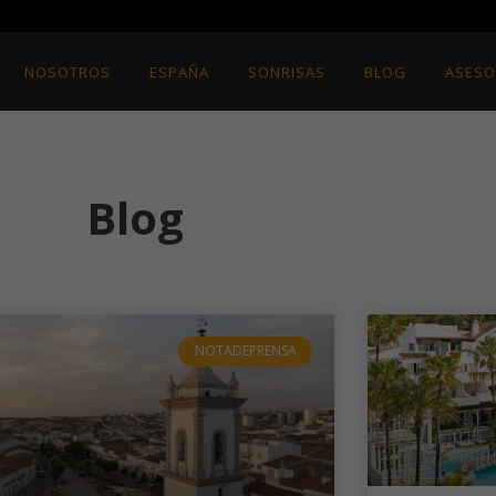
NOSOTROS
ESPAÑA
SONRISAS
BLOG
ASESO
Blog
NOTADEPRENSA