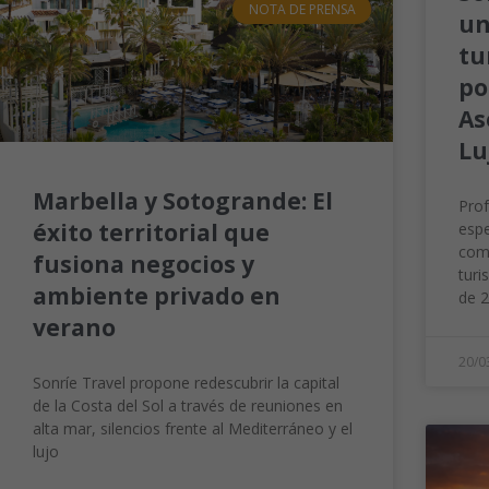
NOTA DE PRENSA
un
tu
po
As
Lu
Marbella y Sotogrande: El
Prof
éxito territorial que
espe
comp
fusiona negocios y
tur
ambiente privado en
de 2
verano
20/0
Sonríe Travel propone redescubrir la capital
de la Costa del Sol a través de reuniones en
alta mar, silencios frente al Mediterráneo y el
lujo