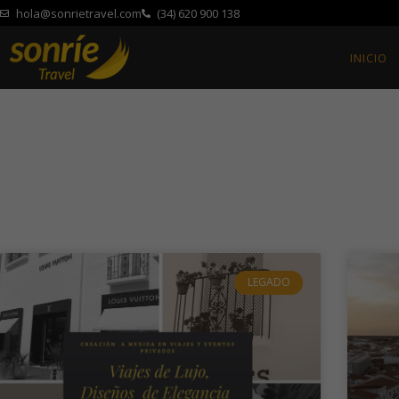
hola@sonrietravel.com
(34) 620 900 138
INICIO
LEGADO