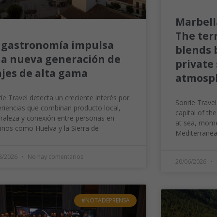
Marbell
The terr
 gastronomía impulsa
blends 
a nueva generación de
privat
ajes de alta gama
atmosp
íe Travel detecta un creciente interés por
Sonríe Travel
riencias que combinan producto local,
capital of th
raleza y conexión entre personas en
at sea, mome
inos como Huelva y la Sierra de
Mediterranea
8/2026
No hay comentarios
20/06/2026
#NOTADEPRENSA