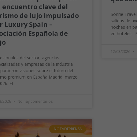
 encuentro clave del
rismo de lujo impulsado
Sonrie Travel
salidas de a
r Luxury Spain –
noches en pa
ociación Española de
en hoteles M
jo
12/03/2026
esionales del sector, agencias
cializadas y empresas de la industria
artieron visiones sobre el futuro del
ismo premium en España Madrid, marzo
026. El
3/2026
No hay comentarios
NOTADEPRENSA