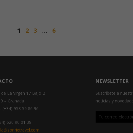
Experiencia
Para que
nuestra web
1
2
3
…
6
funcione lo
mejor posible
durante tu
visita. Si
rechaza estas
cookies,
algunas
funcionalidades
ACTO
NEWSLETTER
desaparecerán
de la web.
 de La Virgen 17 Bajo B
Suscríbete a nuestr
09 – Granada
noticias y novedad
Marketing
: (+34) 958 59 86 96
Al compartir tus
intereses y
+34) 620 90 01 38
comportamiento
la@sonrietravel.com
mientras visitas