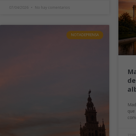
07/04/2026
No hay comentarios
NOTADEPRENSA
Ma
de
al
Madr
que 
conv
27/0