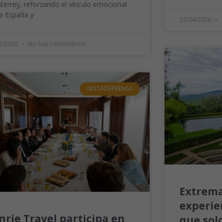
errey, reforzando el vínculo emocional
e España y
27/04/2026
5/2026
No hay comentarios
NOTADEPRENSA
Extrema
experien
nrie Travel participa en
que sol