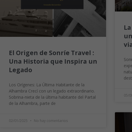
La
un
vi
El Origen de Sonríe Travel :
Sonr
Una Historia que Inspira un
expe
Legado
natu
dest
Los Orígenes: La Última Habitante de la
Alhambra Crecí con un legado extraordinario.
05/0
Sobrina-nieta de la última habitante del Partal
de la Alhambra, parte de
02/01/2025
No hay comentarios