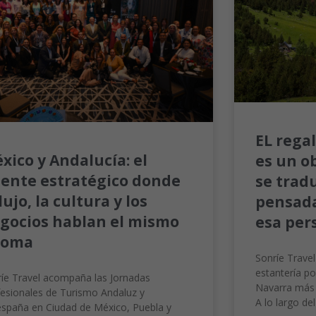
EL rega
xico y Andalucía: el
es un o
ente estratégico donde
se trad
 lujo, la cultura y los
pensada
gocios hablan el mismo
esa per
ioma
Sonríe Trave
estantería po
íe Travel acompaña las Jornadas
Navarra más 
esionales de Turismo Andaluz y
A lo largo de
spaña en Ciudad de México, Puebla y